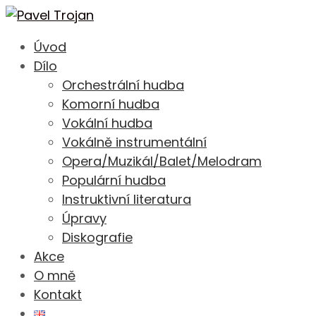
Úvod
Dílo
Orchestrální hudba
Komorní hudba
Vokální hudba
Vokálně instrumentální
Opera/Muzikál/Balet/Melodram
Populární hudba
Instruktivní literatura
Úpravy
Diskografie
Akce
O mně
Kontakt