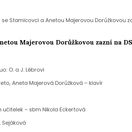
 94 se Stamicovci a Anetou Majerovou Dorůžkovou 
 Anetou Majerovou Dorůžkovou zazní na D
o: O. a J. Lébrovi
arteto, Aneta Majerová Dorůžková – klavír
ch učitelek – sbm Nikola Eckertová
 K. Sejáková