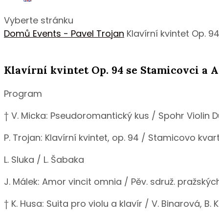
Vyberte stránku
Domů
Events - Pavel Trojan
Klavírní kvintet Op.
Klavírní kvintet Op. 94 se Stamicovci a
Program
† V. Micka: Pseudoromantický kus / Spohr Violin Du
P. Trojan: Klavírní kvintet, op. 94 / Stamicovo kv
L. Sluka / L. Šabaka
J. Málek: Amor vincit omnia / Pěv. sdruž. pražský
† K. Husa: Suita pro violu a klavír / V. Binarová, B.