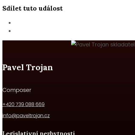
Sdílet tuto událost
Pavel Trojan
Composer
+420 739 088 669
info@paveltrojan.cz
Legislativní nezbytnosti