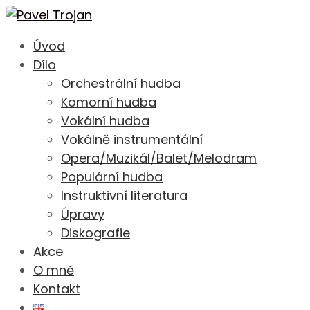
Úvod
Dílo
Orchestrální hudba
Komorní hudba
Vokální hudba
Vokálně instrumentální
Opera/Muzikál/Balet/Melodram
Populární hudba
Instruktivní literatura
Úpravy
Diskografie
Akce
O mně
Kontakt