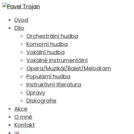
Úvod
Dílo
Orchestrální hudba
Komorní hudba
Vokální hudba
Vokálně instrumentální
Opera/Muzikál/Balet/Melodram
Populární hudba
Instruktivní literatura
Úpravy
Diskografie
Akce
O mně
Kontakt