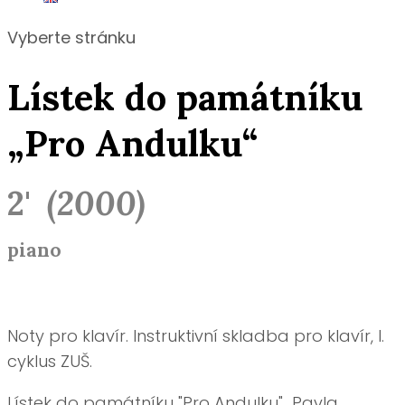
Vyberte stránku
Lístek do památníku
„Pro Andulku“
2'
(
2000)
piano
Noty pro klavír. Instruktivní skladba pro klavír, I.
cyklus ZUŠ.
Lístek do památníku "Pro Andulku" Pavla