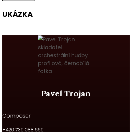
pro
akordeon,
UKÁZKA
Op.
20
množství
Pavel Trojan
Composer
+420 739 088 669