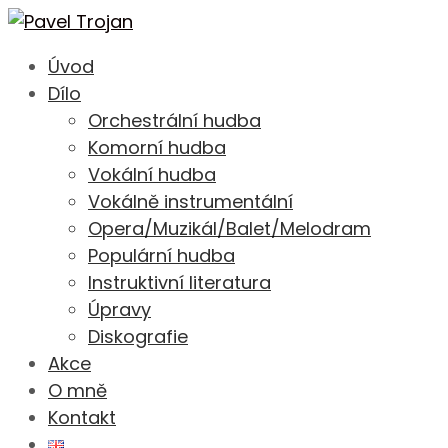
Úvod
Dílo
Orchestrální hudba
Komorní hudba
Vokální hudba
Vokálně instrumentální
Opera/Muzikál/Balet/Melodram
Populární hudba
Instruktivní literatura
Úpravy
Diskografie
Akce
O mně
Kontakt