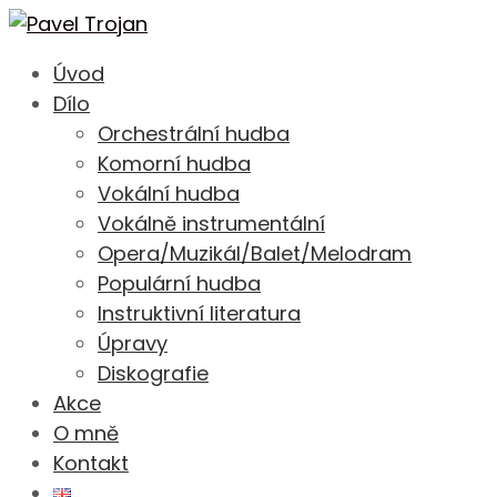
Úvod
Dílo
Orchestrální hudba
Komorní hudba
Vokální hudba
Vokálně instrumentální
Opera/Muzikál/Balet/Melodram
Populární hudba
Instruktivní literatura
Úpravy
Diskografie
Akce
O mně
Kontakt