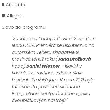
II. Andante
III. Allegro
Slovo do programu:
"Sonáta pro hoboj a klavír č. 2 vznikla v
lednu 2019. Premiéra se uskutečnila na
autorském večeru skladatele 9.
prosince téhož roku (
Jana Brožková
-
hoboj,
Daniel Wiesner
- klavír) v
Kostele sv. Vavřince v Praze, sídle
Festivalu Pražské jaro. V roce 2021 byla
tato sonáta povinnou skladbou
Interpretační soutěž Českého spolku
dvouplátkových nástrojů."