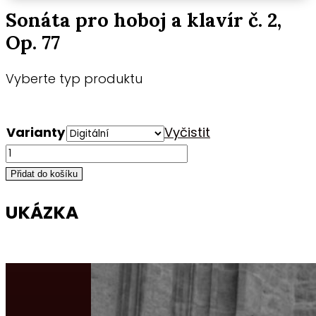
Sonáta pro hoboj a klavír č. 2,
Op. 77
Vyberte typ produktu
Varianty
Vyčistit
Sonáta
pro
Přidat do košíku
hoboj
a
UKÁZKA
klavír
č.
2,
Op.
77