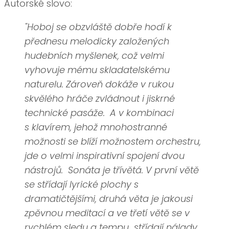
Autorské slovo:
"Hoboj se obzvláště dobře hodí k
přednesu melodicky založených
hudebních myšlenek, což velmi
vyhovuje mému skladatelskému
naturelu. Zároveň dokáže v rukou
skvělého hráče zvládnout i jiskrné
technické pasáže.
A v kombinaci
s klavírem, jehož mnohostranné
možnosti se blíží možnostem orchestru,
jde o velmi inspirativní spojení dvou
nástrojů.
Sonáta je třívětá. V první větě
se střídají lyrické plochy s
dramatičtějšími, druhá věta je jakousi
zpěvnou meditací a ve třetí větě se v
rychlém sledu a tempu
střídají nálady